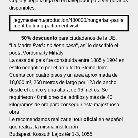
Copia y pega la liga en el navegador para ver horarios
disponibles:
jegymester.hu/production/480000/hungarian-parlia
ment-building-parliament-visit
50% descuento
para ciudadanos de la UE.
“La Madre
Patria no tiene casa
“, así lo describió el
poeta Vörösmarty Mihály
La casa del país fue construida entre 1885 y 1904 en
estilo neogótico por el arquitecto Steindl Imre
Cuenta con cuatro pisos y un área aproximada de
18,000 m², 268 metros de largo por 123 de ancho
desde el centro y una altura de 96 metros. Se
requirieron 40 millones de ladrillos y más de 40
kilogramos de oro para conseguir esta majestuosa
obra
Le recomendamos realizar el tour
oficial
en español
que realiza la misma institución
Budapest, Kossuth Lajos tér 1-3, 1055